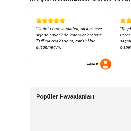
“İlk defa araç kiraladım, All Inclusive
“Küçü
sigorta sayesinde kafam çok rahattı.
ücret 
Tatilime odaklandım, gerisini hiç
seçmiş
düşünmedim.”
olabili
Ayşe K.
Popüler Havaalanları