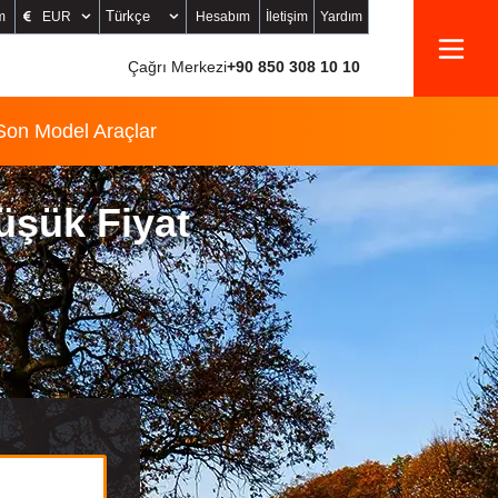
Türkçe
EUR
m
Hesabım
İletişim
Yardım
Çağrı Merkezi
+90 850 308 10 10
Son Model Araçlar
üşük Fiyat