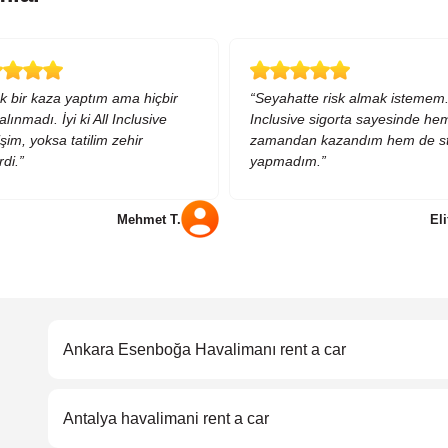
k bir kaza yaptım ama hiçbir
“Seyahatte risk almak istemem. 
alınmadı. İyi ki All Inclusive
Inclusive sigorta sayesinde he
im, yoksa tatilim zehir
zamandan kazandım hem de st
rdi.”
yapmadım.”
Mehmet T.
Eli
Ankara Esenboğa Havalimanı rent a car
Antalya havalimani rent a car