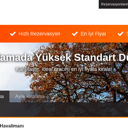
Rezervasyonları
Hızlı Rezervasyon
En İyi Fiyat
lamada Yüksek Standart D
Karşılaştır, ideal aracını en iyi fiyata kirala!
ma
Aylık Kiralama
 Havalimanı