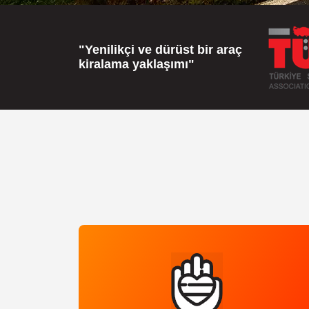
"Yenilikçi ve dürüst bir araç
kiralama yaklaşımı"