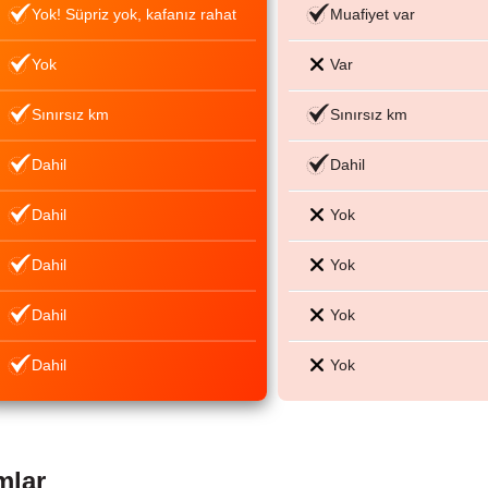
Yok! Süpriz yok, kafanız rahat
Muafiyet var
Yok
Var
Sınırsız km
Sınırsız km
Dahil
Dahil
Dahil
Yok
Dahil
Yok
Dahil
Yok
Dahil
Yok
mlar