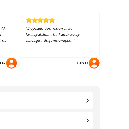
All
“Depozito vermeden araç
m
kiralayabildim, bu kadar kolay
res
olacağını düşünmemiştim.”
f G.
Can D.