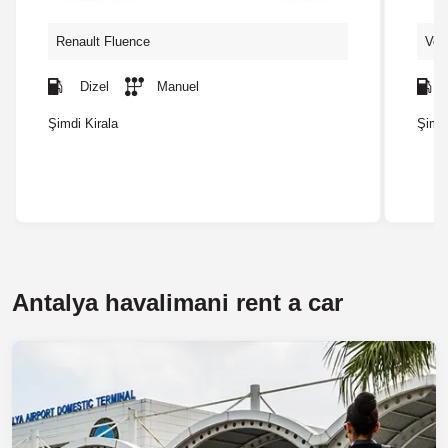
Renault Fluence
Vol
Dizel
Manuel
Şimdi Kirala
Şimdi
Antalya havalimani rent a car