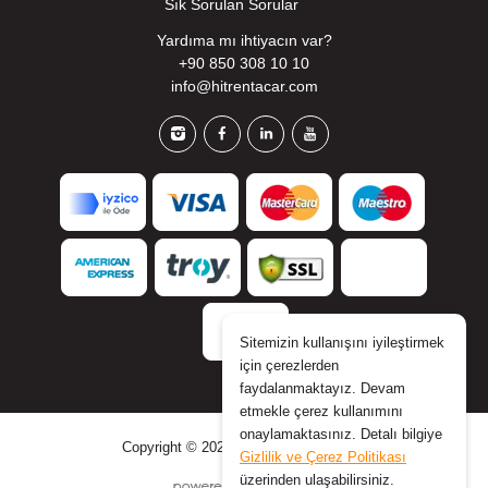
Sık Sorulan Sorular
Yardıma mı ihtiyacın var?
+90 850 308 10 10
info@hitrentacar.com
Sitemizin kullanışını iyileştirmek
için çerezlerden
faydalanmaktayız. Devam
etmekle çerez kullanımını
onaylamaktasınız. Detalı bilgiye
Copyright © 2026 www.hitrentacar.com
Gizlilik ve Çerez Politikası
üzerinden ulaşabilirsiniz.