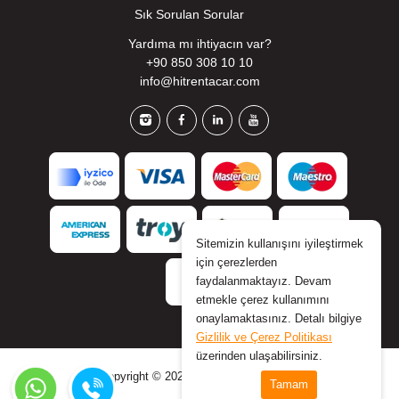
Sık Sorulan Sorular
Yardıma mı ihtiyacın var?
+90 850 308 10 10
info@hitrentacar.com
Sitemizin kullanışını iyileştirmek
için çerezlerden
faydalanmaktayız. Devam
etmekle çerez kullanımını
onaylamaktasınız. Detalı bilgiye
Gizlilik ve Çerez Politikası
üzerinden ulaşabilirsiniz.
Copyright © 2026 www.hitrentacar.com
Tamam